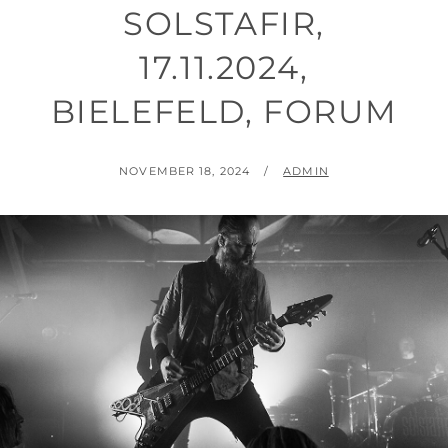
SOLSTAFIR,
17.11.2024,
BIELEFELD, FORUM
POSTED
BY
NOVEMBER 18, 2024
ADMIN
ON