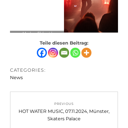
Markus Ebbert |
www.loudandproud-
Teile diesen Beitrag:
photography.de | 2024
CATEGORIES:
News
Beitrags-
PREVIOUS
Navigation
Previous
HOT WATER MUSIC, 07.11.2024, Münster,
post:
Skaters Palace