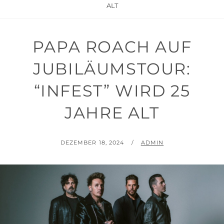
ALT
PAPA ROACH AUF
JUBILÄUMSTOUR:
“INFEST” WIRD 25
JAHRE ALT
POSTED
BY
DEZEMBER 18, 2024
ADMIN
ON